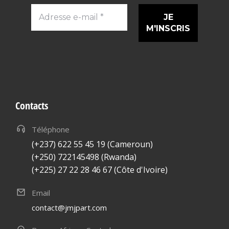
Adresse
e-
mail
*
Contacts
Téléphone
(+237) 622 55 45 19 (Cameroun)
(+250) 722145498 (Rwanda)
(+225) 27 22 28 46 67 (Côte d'Ivoire)
Email
contact@jmjpart.com