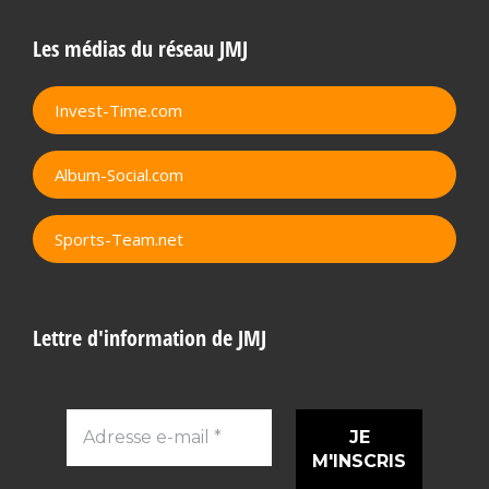
Les médias du réseau JMJ
Invest-Time.com
Album-Social.com
Sports-Team.net
Lettre d'information de JMJ
Adresse
e-
mail
*