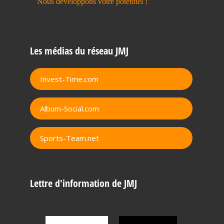
Les médias du réseau JMJ
Invest-Time.com
Album-Social.com
Sports-Team.net
Lettre d'information de JMJ
Adresse