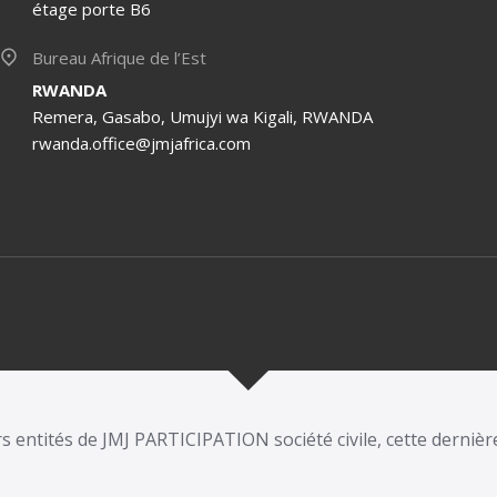
étage porte B6
Bureau Afrique de l’Est
RWANDA
Remera, Gasabo, Umujyi wa Kigali, RWANDA
rwanda.office@jmjafrica.com
 entités de JMJ PARTICIPATION société civile, cette dernière