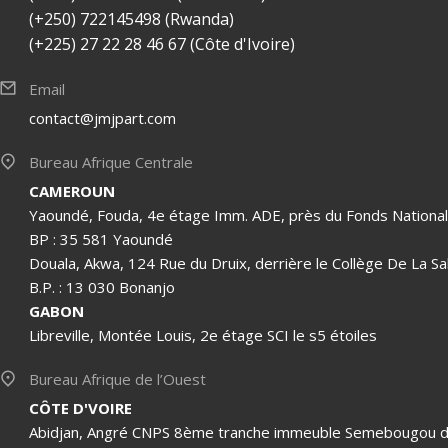
(+250) 722145498 (Rwanda)
(+225) 27 22 28 46 67 (Côte d'Ivoire)
Email
contact@jmjpart.com
Bureau Afrique Centrale
CAMEROUN
Yaoundé, Fouda, 4e étage Imm. ADE, près du Fonds National 
BP : 35 581 Yaoundé
Douala, Akwa, 124 Rue du Druix, derrière le Collège De La Sal
B.P. : 13 030 Bonanjo
GABON
Libreville, Montée Louis, 2e étage SCI le s5 étoiles
Bureau Afrique de l’Ouest
CÔTE D'VOIRE
Abidjan, Angré CNPS 8ème tranche immeuble Semebougou d