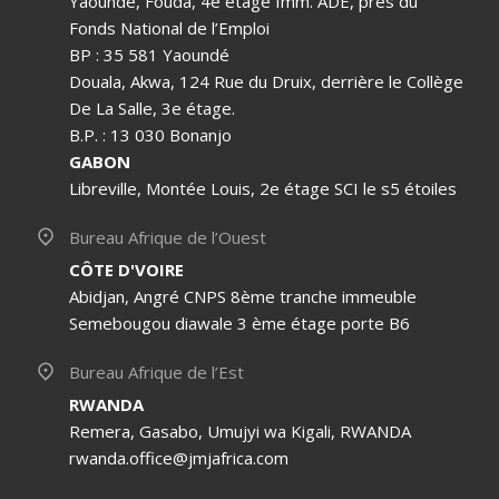
Yaoundé, Fouda, 4e étage Imm. ADE, près du
Fonds National de l’Emploi
BP : 35 581 Yaoundé
Douala, Akwa, 124 Rue du Druix, derrière le Collège
De La Salle, 3e étage.
B.P. : 13 030 Bonanjo
GABON
Libreville, Montée Louis, 2e étage SCI le s5 étoiles
Bureau Afrique de l’Ouest
CÔTE D'VOIRE
Abidjan, Angré CNPS 8ème tranche immeuble
Semebougou diawale 3 ème étage porte B6
Bureau Afrique de l’Est
RWANDA
Remera, Gasabo, Umujyi wa Kigali, RWANDA
rwanda.office@jmjafrica.com