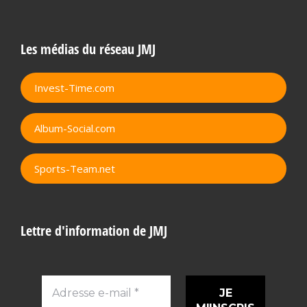
Les médias du réseau JMJ
Invest-Time.com
Album-Social.com
Sports-Team.net
Lettre d'information de JMJ
Adresse
e-
mail