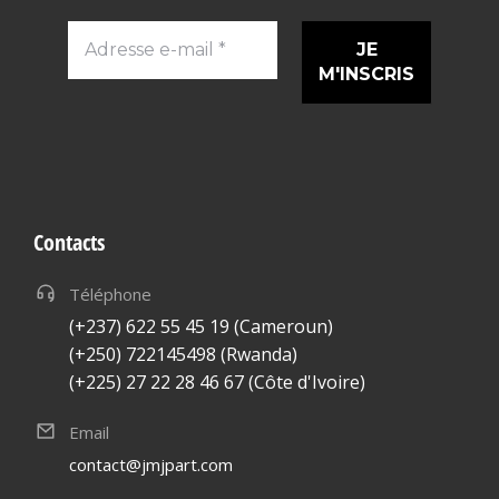
Adresse
e-
mail
*
Contacts
Téléphone
(+237) 622 55 45 19 (Cameroun)
(+250) 722145498 (Rwanda)
(+225) 27 22 28 46 67 (Côte d'Ivoire)
Email
contact@jmjpart.com